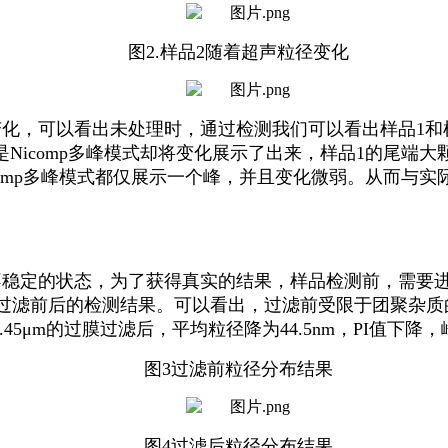
图
2.
样品
2
随着超声粒径变化
变化，可以看出未处理时，通过检测我们可以看出样品
1
和
是
Nicomp
多峰模式却将变化展示了出来，样品
1
的尾端大
omp
多峰模式都仅展示一个峰，并且变化微弱。从而与实
不稳定的状态，为了获得真实的结果，样品检测前，需要
过滤前后的检测结果。可以看出，过滤前受限于团聚杂质
.45
μ
m
的过膜过滤后，平均粒径降为
44.5nm
，
PI
值下降，
图
3
过滤前粒径分布结果
图
4
过滤后粒径分布结果