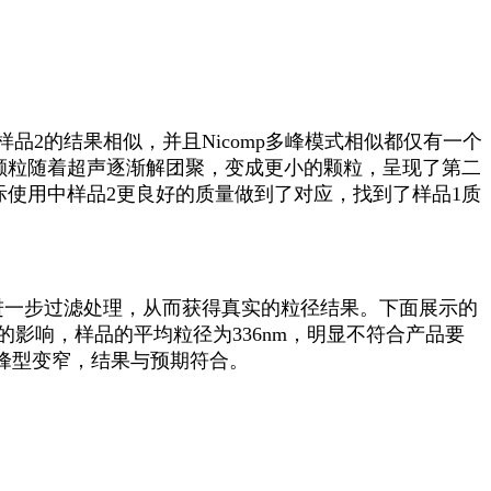
样品
2
的结果相似，并且
Nicomp
多峰模式相似都仅有一个
颗粒随着超声逐渐解团聚，变成更小的颗粒，呈现了第二
际使用中样品
2
更良好的质量做到了对应，找到了样品
1
质
进一步过滤处理，从而获得真实的粒径结果。下面展示的
的影响，样品的平均粒径为
336nm
，明显不符合产品要
峰型变窄，结果与预期符合。