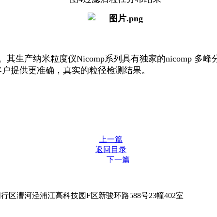
。其生产纳米粒度仪
Nicomp
系列具有独家的
nicomp
多峰
客户提供更准确，真实的粒径检测结果。
上一篇
返回目录
下一篇
行区漕河泾浦江高科技园F区新骏环路588号23幢402室