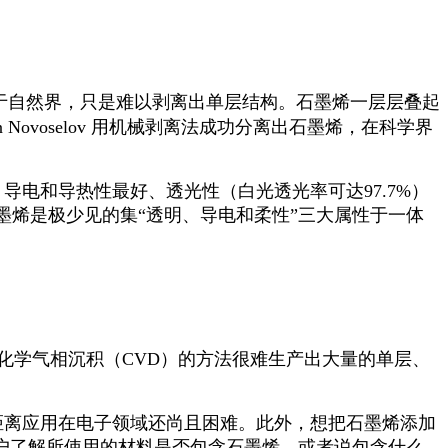
于自然界，只是难以剥离出单层结构。石墨烯一层层叠起
n Novoselov
用机械剥离法成功分离出石墨烯，在科学界
、导电和导热性最好、透光性（白光透光率可达
97.7%
）
烯是极少见的集“透明、导电和柔性”三大属性于一体
化学气相沉积（
CVD
）的方法很难生产出大量的单层、
距离应用在电子领域还尚且困难。此外，想把石墨烯添加
户了解所使用的材料是否包含石墨烯，或者说包含什么