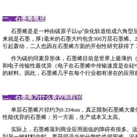
一、石墨烯概述
石墨烯是是一种由碳原子以
sp
杂化轨道组成六角型
²
来就是石墨，厚
1
毫米的石墨大约包含
300
万层石墨烯。
引起轰动，二人也因在石墨烯方面的开创性研究获得了
作为碳的同素异形体，石墨烯目前是世界上最薄的
和电子传输性最优异（电子在石墨烯中传输速度是在硅
的材料。因此，石墨烯几乎在每个行业都有潜在的应用
二、石墨烯为什么要控制粒径
单层石墨烯片径约为
0.334nm
，真正限制石墨烯大量
性能优异的石墨烯；另一方面，生产成本又太高。
实际上，石墨烯落到商业应用面临的障碍有很多。
到另一种材料中时，要获得适当的分散性也很困难。没