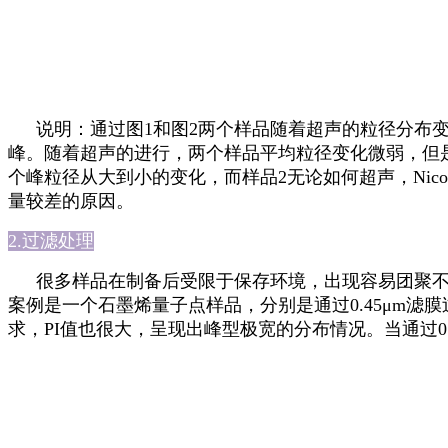
说明：通过图
1
和图
2
两个样品随着超声的粒径分布
峰。随着超声的进行，两个样品平均粒径变化微弱，但
个峰粒径从大到小的变化，而样品
2
无论如何超声，
Nic
量较差的原因。
2.
过滤处理
很多样品在制备后受限于保存环境，出现容易团聚
案例是一个石墨烯量子点样品，分别是通过
0.45
μ
m
滤膜
求，
PI
值也很大，呈现出峰型极宽的分布情况。当通过
0